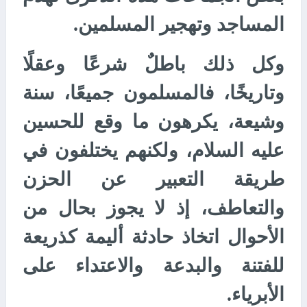
المساجد وتهجير المسلمين.
وكل ذلك باطلٌ شرعًا وعقلًا
وتاريخًا، فالمسلمون جميعًا، سنة
وشيعة، يكرهون ما وقع للحسين
عليه السلام، ولكنهم يختلفون في
طريقة التعبير عن الحزن
والتعاطف، إذ لا يجوز بحال من
الأحوال اتخاذ حادثة أليمة كذريعة
للفتنة والبدعة والاعتداء على
الأبرياء.