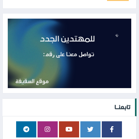
تابعنــا