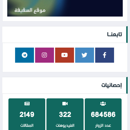
تابعنــا
إحصائيات
2434
364
774387
عدد الزوار
الفيديوهات
المقالات