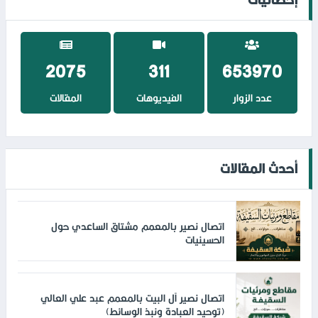
2293
343
722625
عدد الزوار
الفيديوهات
المقالات
أحدث المقالات
اتصال نصير بالمعمم مشتاق الساعدي حول
الحسينيات
اتصال نصير آل البيت بالمعمم عبد علي العالي
(توحيد العبادة ونبذ الوسائط)