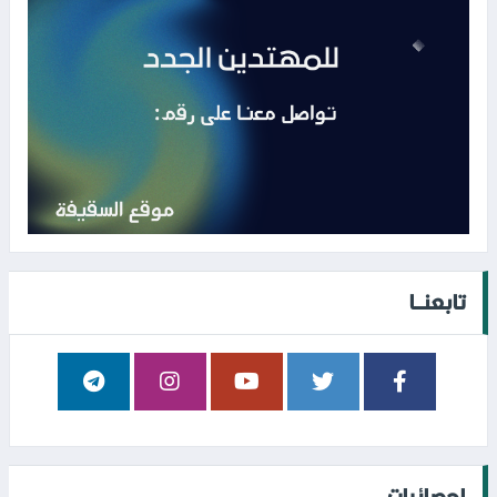
تابعنــا
إحصائيات