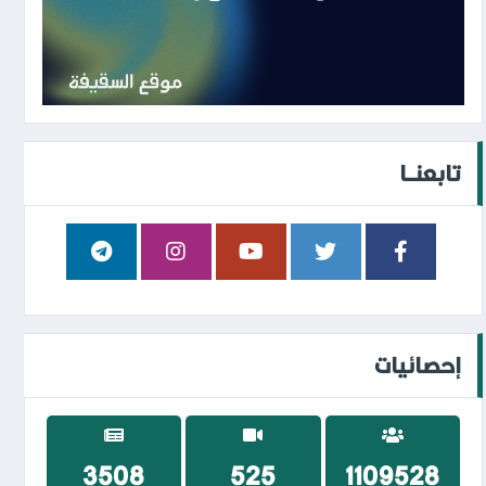
تابعنــا
إحصائيات
3693
553
1166696