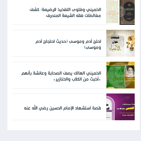
الخميني وفتوى التفخيذ للرضيعة: كشف
مغالطات فقه الشيعة المنحرف
احتج آدم وموسى (حديث احتجاج آدم
وموسى)
الخميني الهالك يصف الصحابة وعائشة بأنهم
«أخبث من الكلاب والخنازير»
قصة استشهاد الإمام الحسين رضي الله عنه