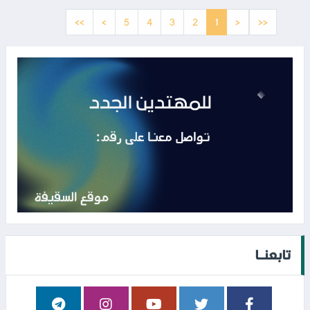
>>
>
5
4
3
2
1
<
<<
تابعنــا